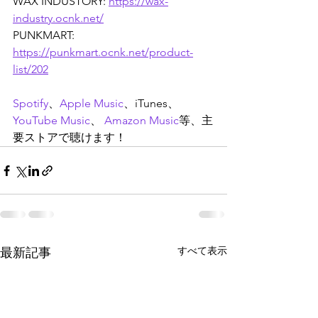
WAX INDUSTORY: 
https://wax-
industry.ocnk.net/
PUNKMART: 
https://punkmart.ocnk.net/product-
list/202
Spotify
、
Apple Music
、iTunes、
YouTube Music
、 
Amazon Music
等、主
要ストアで聴けます！
すべて表示
最新記事