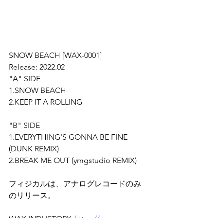
SNOW BEACH [WAX-0001]
Release: 2022.02
"A" SIDE
1.SNOW BEACH
2.KEEP IT A ROLLING
"B" SIDE
1.EVERYTHING'S GONNA BE FINE 
(DUNK REMIX)
2.BREAK ME OUT (ymgstudio REMIX)
フィジカルは、アナログレコードのみ
のリリース。