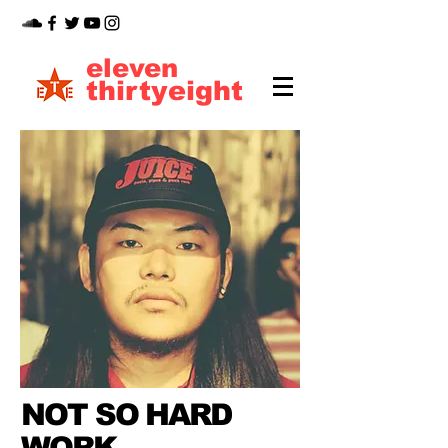
eleven
thirtyeight
NOT SO HARD
WORK