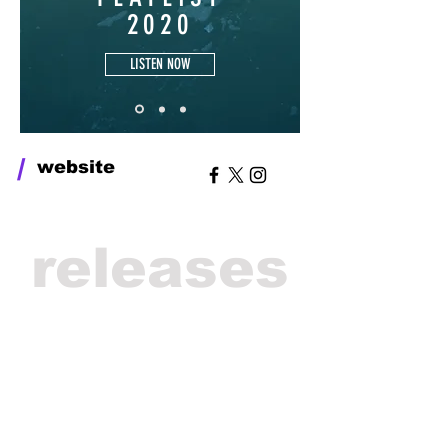
2020
LISTEN NOW
/
website
releases