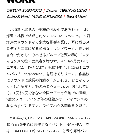
TATSUYA SUGIMOTO
|
Drums TERUYUKI UENO
|
Guitar & Vocal YUHEI KUSUNOSE
|
Bass & Vocal
北海道・北見の小学校の同級生である3人が、北
海道・札幌で結成したNOT SO HARD WORK。US西
海岸のサウンドから多大な影響を受け、耳に残るメ
ロディと曲毎に変る多様なサウンドワーク。長い付
き合いだから生み出せるグルーブと類い稀なメロデ
ィセンスで徐々に集客を増やす。2017年9月に1stミ
ニアルバム「FAR EAST」を2018年11月に2ndミニア
ルバム「Hang Around」を続けてリリース。作品枚
にサウンドに成長の片鱗をうかがわせ、どこかカラ
ッとした演奏と、艶のあるヴォーカルが深化してい
く。1度や2度ではない全国ツアーや各地での演奏、
2度のレコーディング等の経験がオーディエンスの
みならずバンドマン、ライブハウス関係者を魅了。
2017年からNOT SO HARD WORK、Milestone For
10 Yearsを中心に共催するイベント「NAMARA」で
は、USELESS IDやNO FUN AT ALLと云う海外バン