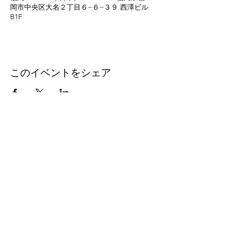
岡市中央区大名２丁目６−６−３９ 西澤ビル
B1F
このイベントをシェア
eleven
thirty
eight
Eleven-Thirtyeight was
created in 1996 to document
the music coming out of