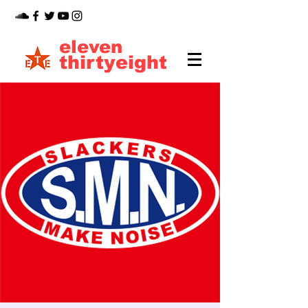
eleven
thirtyeight