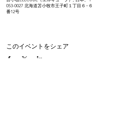
053-0027 北海道苫小牧市王子町１丁目６−６
番12号
このイベントをシェア
eleven
thirty
eight
Eleven-Thirtyeight was
created in 1996 to document
the music coming out of