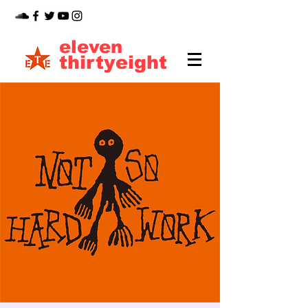
eleven
thirtyeight