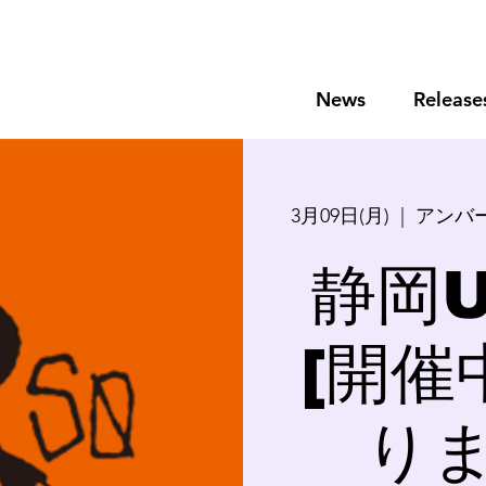
News
Release
3月09日(月)
  |  
アンバ
静岡U
[開催
りま