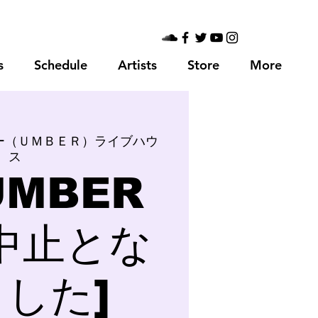
s
Schedule
Artists
Store
More
ー（ＵＭＢＥＲ）ライブハウ
ス
MBER
中止とな
した]