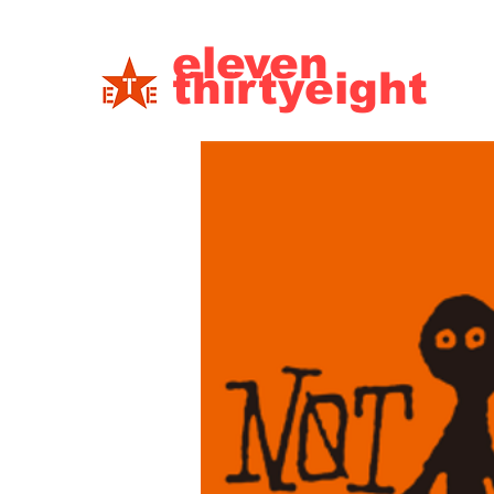
eleven
thirtyeight