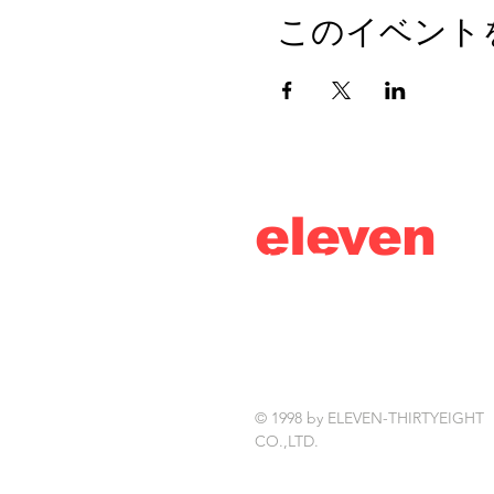
このイベント
eleven
thirty
eight
© 1998 by ELEVEN-THIRTYEIGHT
CO.,LTD.