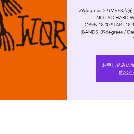
39degrees × UMBER吉光 
NOT SO HARD WO
OPEN 18:00 START 18
[BANDS] 39degrees / Da
お申し込みの
他のイ