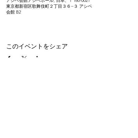
アシベ会館アシベホール, 日本、〒160-0021
東京都新宿区歌舞伎町２丁目３６−３ アシベ
会館 B2
このイベントをシェア
eleven
thirty
eight
Eleven-Thirtyeight was
created in 1996 to document
the music coming out of