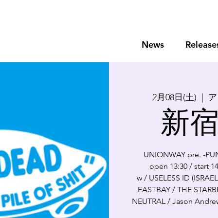
News
Release
2月08日(土)
  |  
ア
新宿
UNIONWAY pre. -PU
open 13:30 / start 1
w / USELESS ID (ISRAEL)
EASTBAY / THE STARBEM
NEUTRAL / Jason Andrew