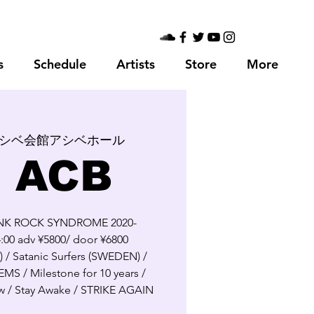
s
Schedule
Artists
Store
More
シベ会館アシベホール
 ACB
NK ROCK SYNDROME 2020-
4:00 adv ¥5800/ door ¥6800
 / Satanic Surfers (SWEDEN) /
S / Milestone for 10 years /
 / Stay Awake / STRIKE AGAIN