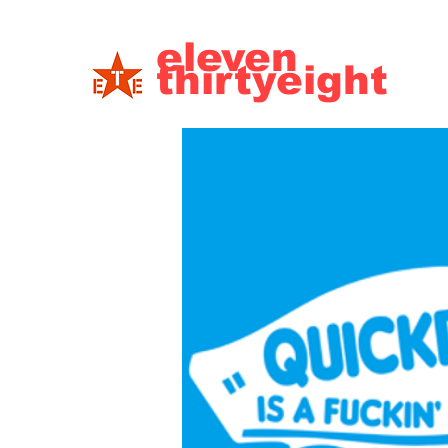
eleven
thirtyeight