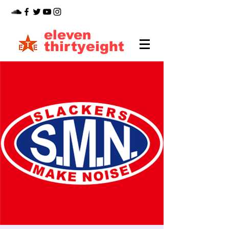
eleven
thirtyeight