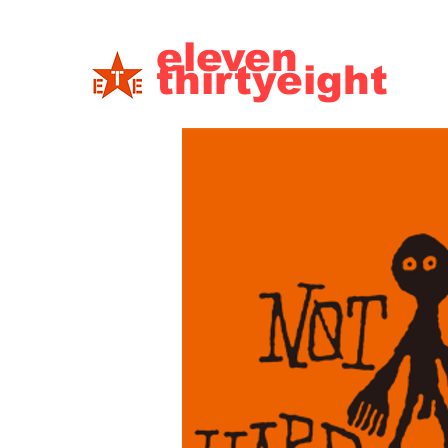
eleven
thirtyeight