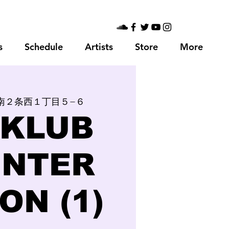
s
Schedule
Artists
Store
More
南２条西１丁目５−６
KLUB
NTER
ON (1)