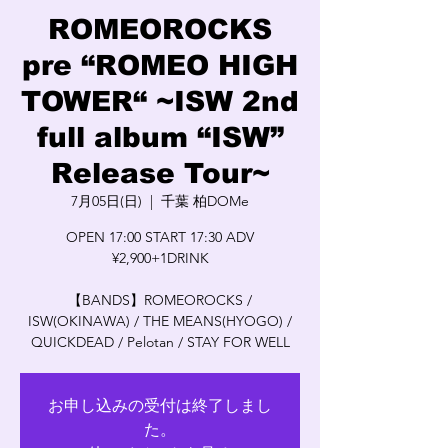
ROMEOROCKS
pre “ROMEO HIGH
TOWER“ ~ISW 2nd
full album “ISW”
Release Tour~
7月05日(日)
  |  
千葉 柏DOMe
OPEN 17:00 START 17:30 ADV
¥2,900+1DRINK
【BANDS】ROMEOROCKS /
ISW(OKINAWA) / THE MEANS(HYOGO) /
QUICKDEAD / Pelotan / STAY FOR WELL
お申し込みの受付は終了しまし
た。