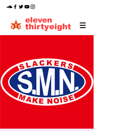
eleven
thirtyeight