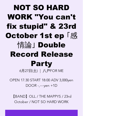
NOT SO HARD
WORK "You can't
fix stupid" & 23rd
October 1st ep ｢感
情論｣ Double
Record Release
Party
6月27日(土)
  |  
八戸FOR ME
OPEN 17:30 START 18:00 ADV 3,000yen
DOOR -,---yen +1D
【BAND】OLL / THE MAPPYS / 23rd
October / NOT SO HARD WORK