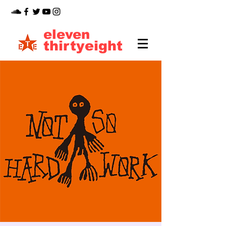
eleven
thirtyeight