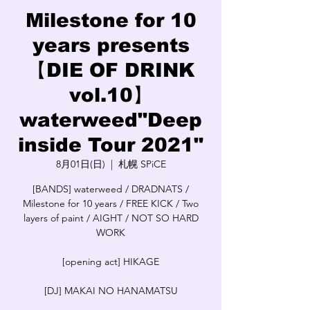
Milestone for 10
years presents
【DIE OF DRINK
vol.10】
waterweed"Deep
inside Tour 2021"
8月01日(日)
  |  
札幌 SPiCE
[BANDS] waterweed / DRADNATS /
Milestone for 10 years / FREE KICK / Two
layers of paint / AIGHT / NOT SO HARD
WORK
[opening act] HIKAGE
[DJ] MAKAI NO HANAMATSU