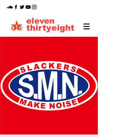
eleven
thirtyeight