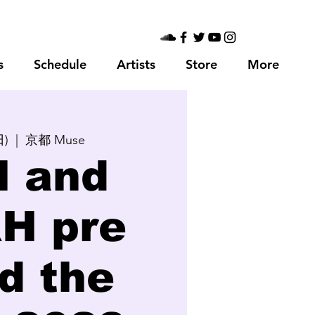
s
Schedule
Artists
Store
More
日)
  |  
京都 Muse
M and
H pre
nd the