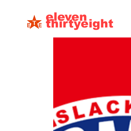
eleven
thirtyeight