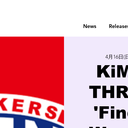
News
Release
4月16日(
Ki
THR
'Fi