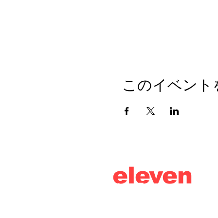
このイベント
eleven
thirty
eight