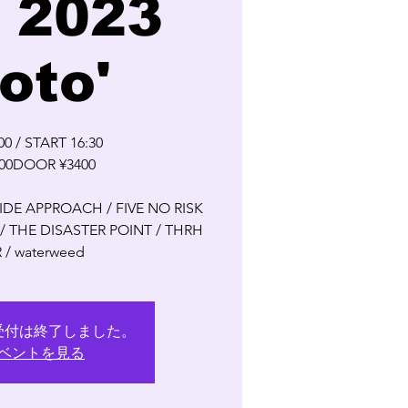
 2023
oto'
0 / START 16:30
00DOOR ¥3400
 SIDE APPROACH / FIVE NO RISK
N / THE DISASTER POINT / THRH
R / waterweed
受付は終了しました。
ベントを見る