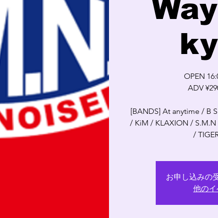
Way
ky
OPEN 16:0
ADV ¥29
[BANDS] At anytime / B
/ KiM / KLAXION / S.M.
/ TIGE
お申し込みの
他のイ