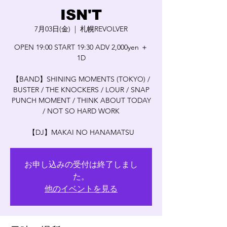
ISN'T
7月03日(金)
  |  
札幌REVOLVER
OPEN 19:00 START 19:30 ADV 2,000yen ＋
1D
【BAND】SHINING MOMENTS (TOKYO) /
BUSTER / THE KNOCKERS / LOUR / SNAP
PUNCH MOMENT / THINK ABOUT TODAY
/ NOT SO HARD WORK
【DJ】MAKAI NO HANAMATSU
お申し込みの受付は終了しまし
た。
他のイベントを見る