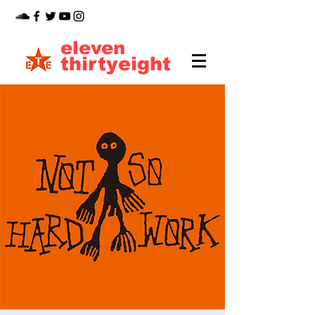
eleven
thirtyeight