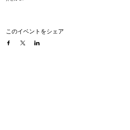
このイベントをシェア
eleven
thirty
eight
Eleven-Thirtyeight was
created in 1996 to document
the music coming out of
Tokyo rock community. The
label has put out the work of