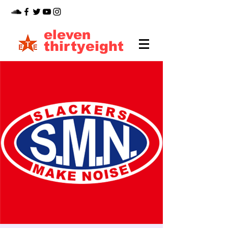
eleven
thirtyeight