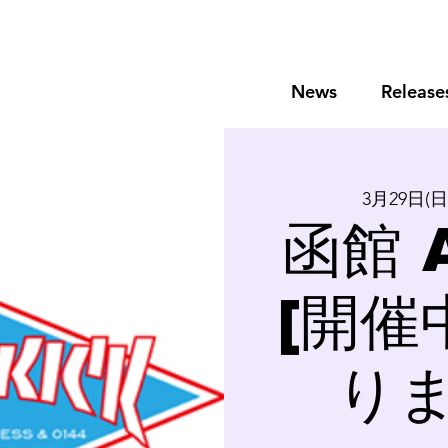
News
Release
3月29日(日
函館 
[開催
りま