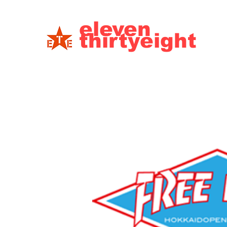
eleven
thirtyeight