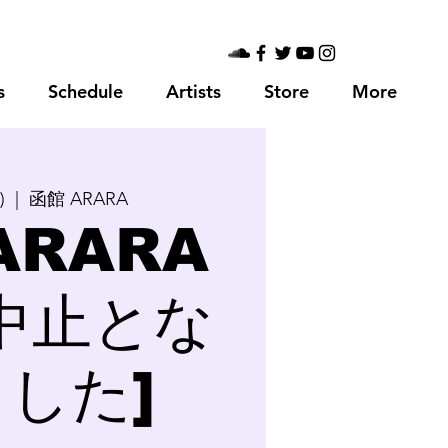
s
Schedule
Artists
Store
More
)
  |  
函館 ARARA
ARARA
中止とな
した]