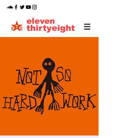
eleven
thirtyeight