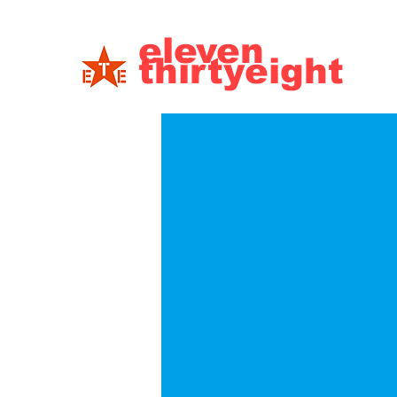
eleven
thirtyeight