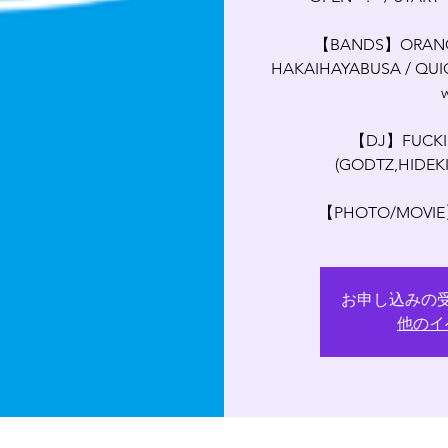
【BANDS】ORANGE 
HAKAIHAYABUSA / QUIC
w
【DJ】FUCKI
(GODTZ,HIDEKI
【PHOTO/MOVIE】
お申し込みの
他のイ