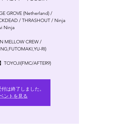
GROVE (Netherland) /
KDEAD / THRASHOUT / Ninja
i Ninja
N MELLOW CREW /
NG,FUTOMAKI,YU-RI)
TOYOJI(FMC/AFTER9)
受付は終了しました。
ベントを見る