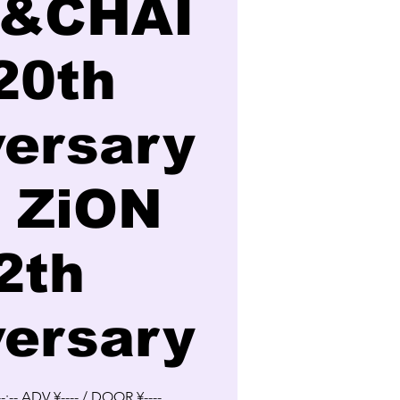
&CHAI
20th
versary
b ZiON
2th
versary
-:-- ADV ¥---- / DOOR ¥----