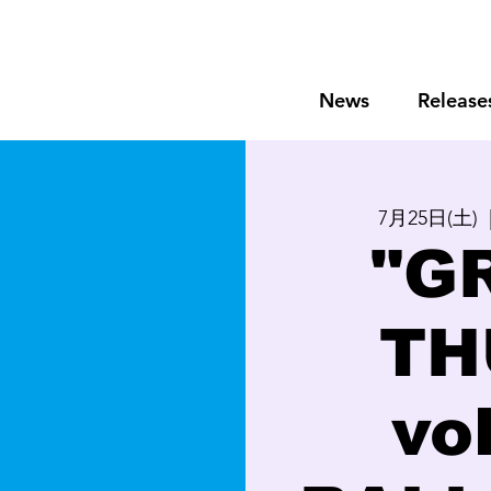
News
Release
7月25日(土)
  
"G
TH
vo