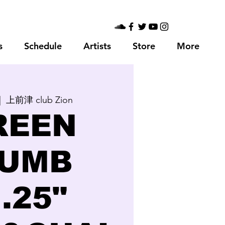
s
Schedule
Artists
Store
More
|  
上前津 club Zion
REEN
UMB
l.25"