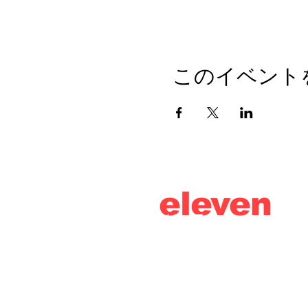
このイベント
eleven
thirty
eight