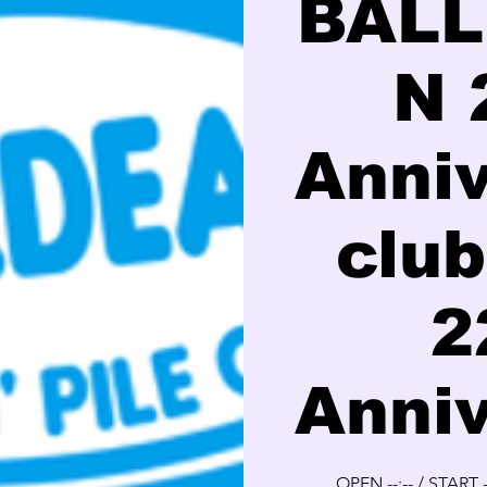
BALL
N 
Anni
clu
2
Anni
OPEN --:-- / START -