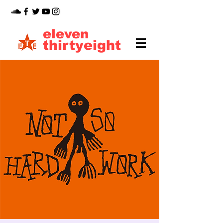
eleven
thirtyeight