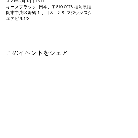
2020年2月07日 18:00
キースフラック, 日本、〒810-0073 福岡県福
岡市中央区舞鶴１丁目８−２８ マジックスク
エアビル1/2F
このイベントをシェア
eleven
thirty
eight
Eleven-Thirtyeight was
created in 1996 to document