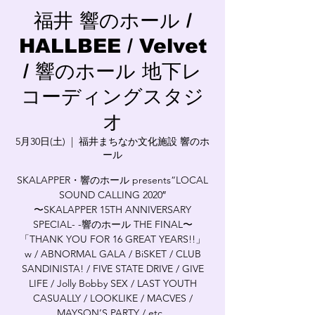
福井 響のホール /
HALLBEE / Velvet
/ 響のホール 地下レ
コーディングスタジ
オ
5月30日(土)
  |  
福井まちなか文化施設 響のホ
ール
SKALAPPER・響のホール presents“LOCAL
SOUND CALLING 2020″
〜SKALAPPER 15TH ANNIVERSARY
SPECIAL- -響のホール THE FINAL〜
「THANK YOU FOR 16 GREAT YEARS!!」
w / ABNORMAL GALA / BiSKET / CLUB
SANDINISTA! / FIVE STATE DRIVE / GIVE
LIFE / Jolly Bobby SEX / LAST YOUTH
CASUALLY / LOOKLIKE / MACVES /
MAYSON’S PARTY / etc..