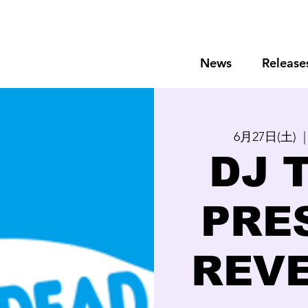
News
Release
6月27日(土)
  |
DJ 
PRE
REV