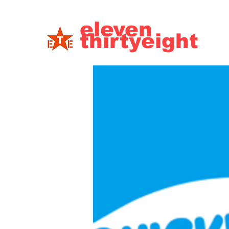
eleven
thirtyeight