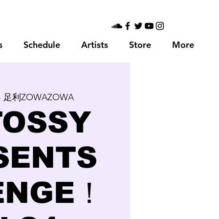
s
Schedule
Artists
Store
More
  
足利ZOWAZOWA
TOSSY
SENTS
ENGE！