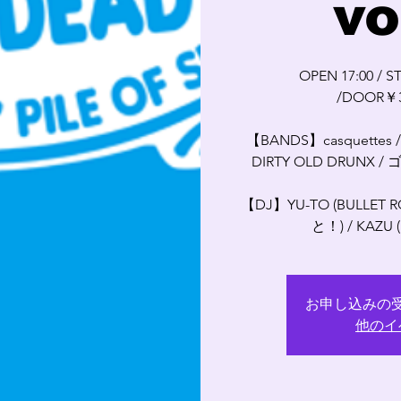
vo
OPEN 17:00 / S
/DOOR￥3
【BANDS】casquettes /
DIRTY OLD DRUNX 
【DJ】YU-TO (BULLET
と！) / KAZU (
お申し込みの
他のイ