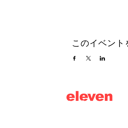
このイベント
eleven
thirty
eight