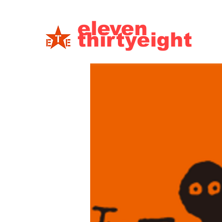
eleven
thirtyeight