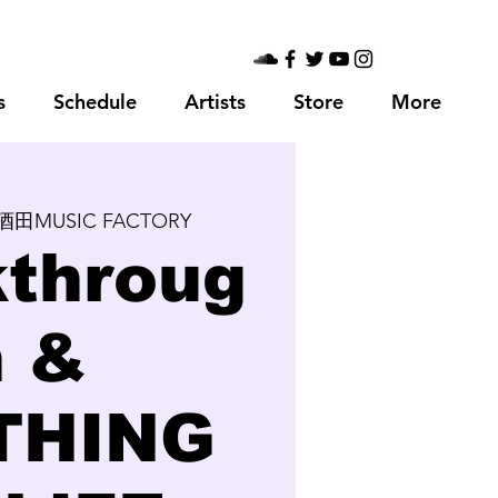
s
Schedule
Artists
Store
More
酒田MUSIC FACTORY
kthroug
h &
THING