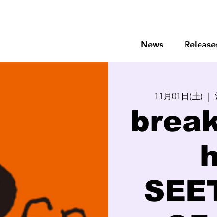
News
Release
11月01日(土)
  |  
brea
SEE