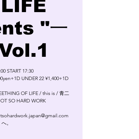
 LIFE
ents "一
Vol.1
00 START 17:30
00yen+1D UNDER 22 ¥1,400+1D
EETHING OF LIFE / this is / 青二
T SO HARD WORK
rdwork.japan@gmail.com
へ。