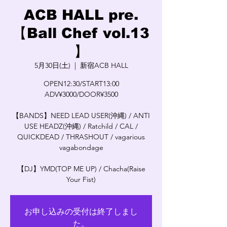
ACB HALL pre.
【Ball Chef vol.13
】
5月30日(土)
  |  
新宿ACB HALL
OPEN12:30/START13:00
ADV¥3000/DOOR¥3500
【BANDS】NEED LEAD USER(沖縄) / ANTI
USE HEADZ(沖縄) / Ratchild / CAL /
QUICKDEAD / THRASHOUT / vagarious
vagabondage
【DJ】YMD(TOP ME UP) / Chacha(Raise
Your Fist)
お申し込みの受付は終了しまし
た。