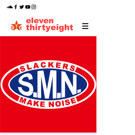
eleven
thirtyeight