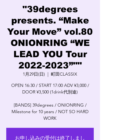
"39degrees
presents. “Make
Your Move” vol.80
ONIONRING “WE
LEAD YOU Tour
2022-2023”""
1月29日(日)
  |  
町田CLASSIX
OPEN 16:30 / START 17:00 ADV ¥3,000 /
DOOR ¥3,500 (1drink代別途)
[BANDS] 39degrees / ONIONRING /
Milestone for 10 years / NOT SO HARD
WORK
お申し込みの受付は終了しまし