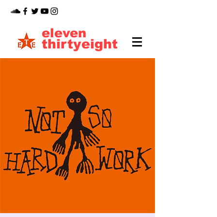
eleven
thirtyeight