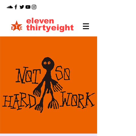
eleven
thirtyeight