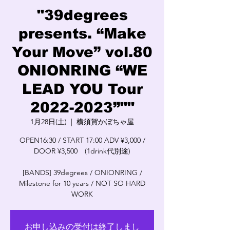
"39degrees
presents. “Make
Your Move” vol.80
ONIONRING “WE
LEAD YOU Tour
2022-2023”""
1月28日(土)
  |  
横須賀かぼちゃ屋
OPEN16:30 / START 17:00 ADV ¥3,000 /
DOOR ¥3,500 (1drink代別途)
[BANDS] 39degrees / ONIONRING /
Milestone for 10 years / NOT SO HARD
WORK
お申し込みの受付は終了しまし