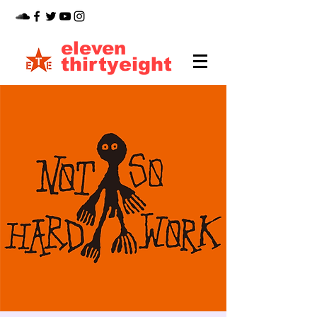
eleven
thirtyeight