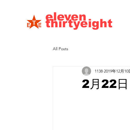
eleven
thirtyeight
All Posts
1138
2019年12月10
2月22