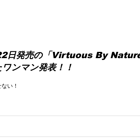
2日発売の「Virtuous By Natu
たワンマン発表！！
せない！