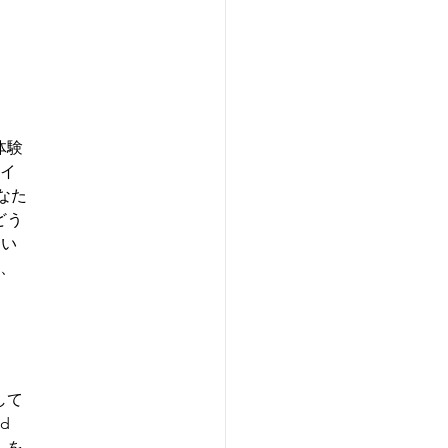
体験
なイ
なた
どう
てい
と、
して
d
ムを