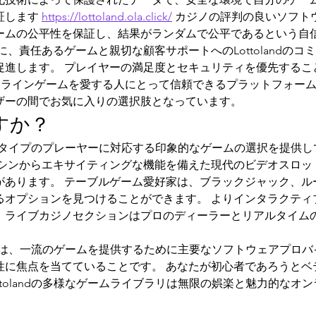
します 
https://lottoland.ola.click/
 カジノの評判の良いソフト
ームの公平性を保証し、結果がランダムで公平であるという自
、責任あるゲームと親切な顧客サポートへのLottolandのコ
促進します。 プレイヤーの満足度とセキュリティを優先するこ
inoはオンラインゲームを愛する人にとって信頼できるプラットフォー
ザーの間でお気に入りの選択肢となっています。
すか？
らゆるタイプのプレーヤーに対応する印象的なゲームの選択を提供し
マシンからエキサイティングな機能を備えた現代のビデオスロッ
があります。 テーブルゲーム愛好家は、ブラックジャック、ル
るオプションを見つけることができます。 よりインタラクティ
、ライブカジノセクションはプロのディーラーとリアルタイム
いるのは、一流のゲームを提供するために主要なソフトウェアプロバ
性に焦点を当てていることです。 あなたが初心者であろうとベ
tolandの多様なゲームライブラリは無限の娯楽と魅力的なオン
。