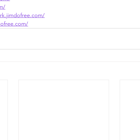
m/
rk.jimdofree.com/
mdofree.com/