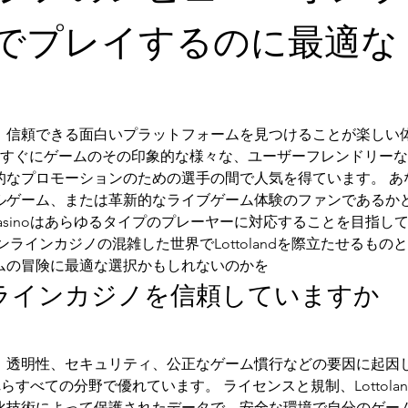
でプレイするのに最適な
、信頼できる面白いプラットフォームを見つけることが楽しい
カジノはすぐにゲームのその印象的な様々な、ユーザーフレンドリー
的なプロモーションのための選手の間で人気を得ています。 あ
ルゲーム、または革新的なライブゲーム体験のファンであるか
d Casinoはあらゆるタイプのプレーヤーに対応することを目指し
ラインカジノの混雑した世界でLottolandを際立たせるもの
ムの冒険に最適な選択かもしれないのかを
ラインカジノを信頼していますか 
、透明性、セキュリティ、公正なゲーム慣行などの要因に起因
oはこれらすべての分野で優れています。 ライセンスと規制、Lottolan
化技術によって保護されたデータで、安全な環境で自分のゲー