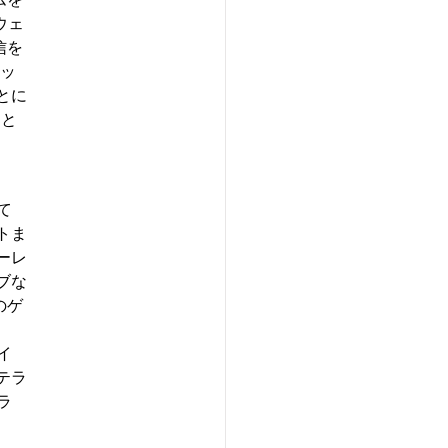
ウェ
信を
ミッ
とに
ムと
て
トま
ーレ
ブな
のゲ
イ
テラ
ラ