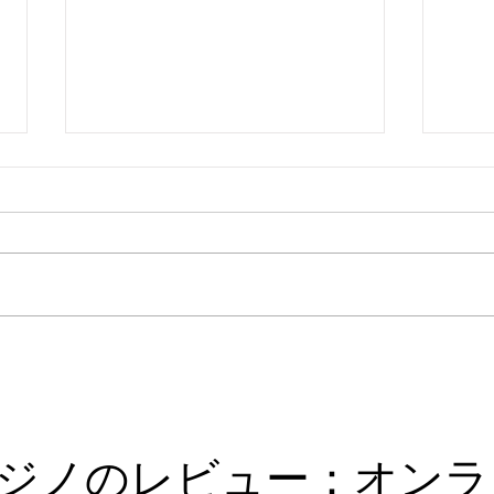
FR
いまどきカセットテープをリ
リース？！
andカジノのレビュー：オンラ