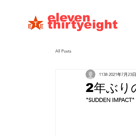
eleven
thirtyeight
All Posts
1138
2021年7月23
2年ぶり
"SUDDEN IMPACT" -