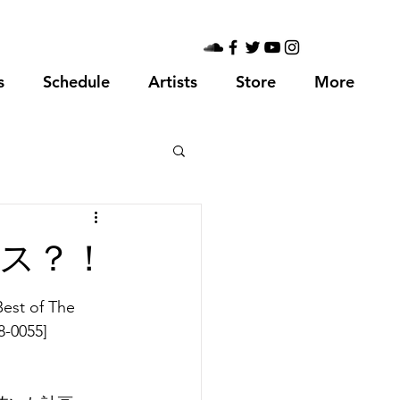
s
Schedule
Artists
Store
More
ス？！
est of The 
-0055]