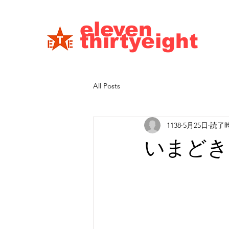
eleven
thirtyeight
All Posts
1138
5月25日
読了時
いまどき