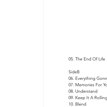
 05. The End Of Life
 SideB
 06. Everything Gon
 07. Memories For 
 08. Understand
 09. Keep It A Rollin
 10. Blend