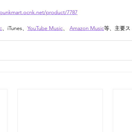
/punkmart.ocnk.net/product/7787
c
、iTunes、
YouTube Music
、 
Amazon Music
等、主要ス