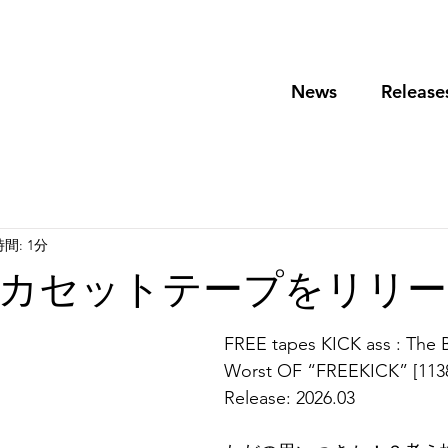
News
Release
間: 1分
カセットテープをリリー
FREE tapes KICK ass : The B
Worst OF “FREEKICK” [1138
Release: 2026.03