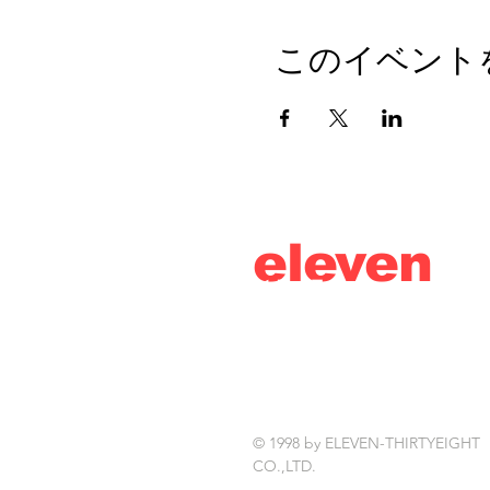
このイベント
eleven
thirty
eight
© 1998 by ELEVEN-THIRTYEIGHT
CO.,LTD.