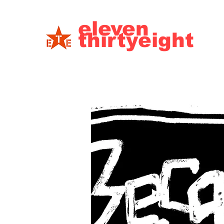
eleven
thirtyeight