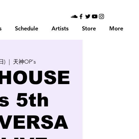
s
Schedule
Artists
Store
More
日)
  |  
天神​OP's
 HOUSE
s 5th
VERSA