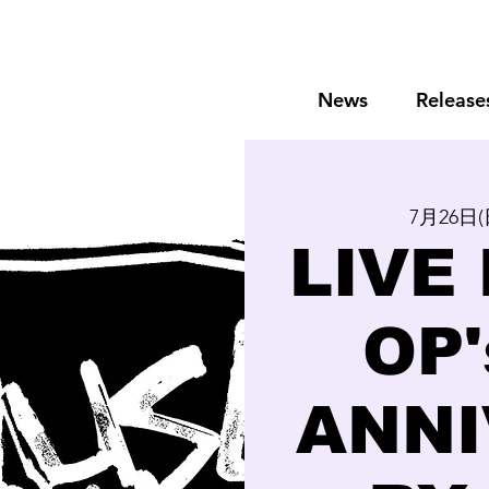
News
Release
7月26日(
LIVE
OP'
ANNI