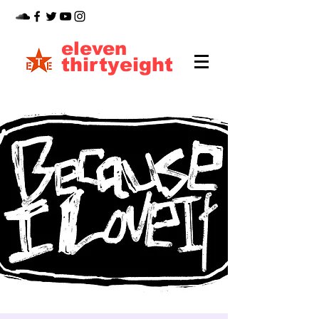
eleven
thirtyeight