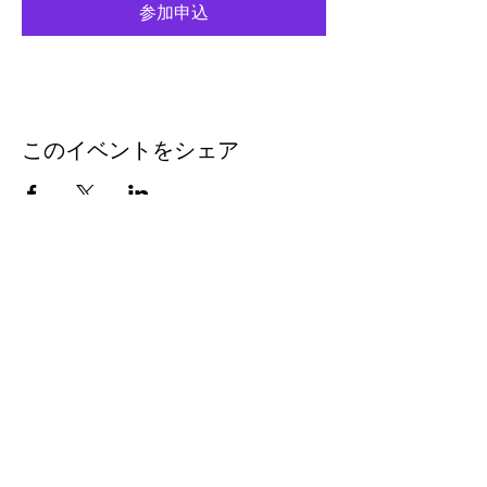
参加申込
このイベントをシェア
eleven
thirty
eight
Eleven-Thirtyeight was
created in 1996 to document
the music coming out of