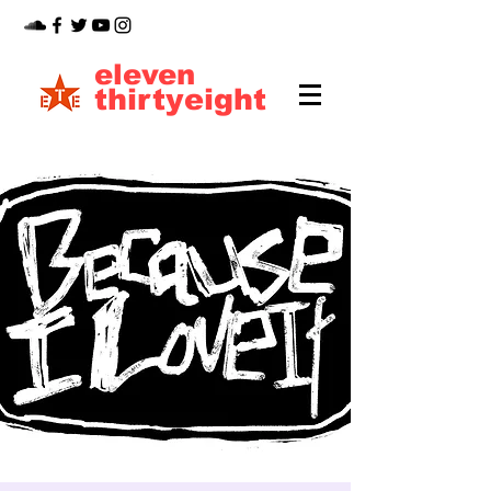
eleven
thirtyeight