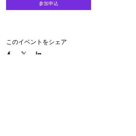
参加申込
このイベントをシェア
eleven
thirty
eight
Eleven-Thirtyeight was
created in 1996 to document
the music coming out of