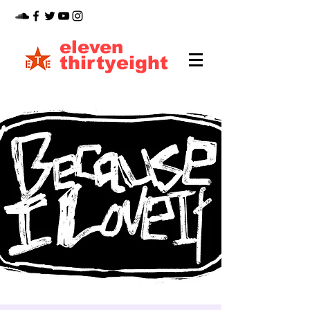
eleven
thirtyeight