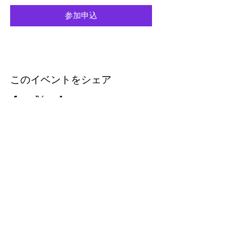
参加申込
このイベントをシェア
eleven
thirty
eight
Eleven-Thirtyeight was
created in 1996 to document
the music coming out of