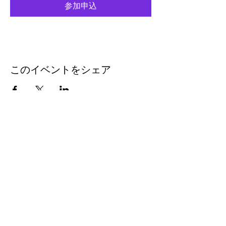
参加申込
このイベントをシェア
eleven
thirty
eight
Eleven-Thirtyeight was
created in 1996 to document
the music coming out of