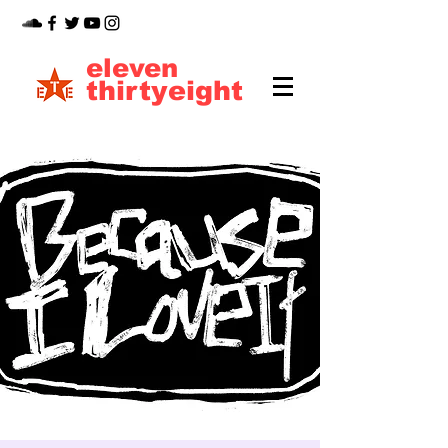
eleven
thirtyeight